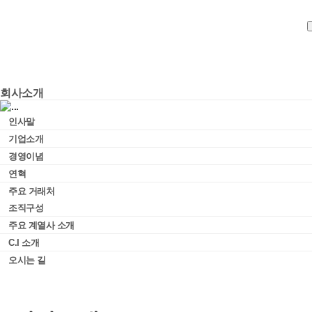
SiteMap
회사소개
회사소개
인사말
인사말
기업소개
기업소개
경영이념
경영이념
연혁
연혁
조직구성
주요 거래처
계열사 소개
조직구성
C.I 소개
주요 계열사 소개
오시는 길
C.I 소개
오시는 길
사업분야
CERAMIC FRIT &
GLAZES