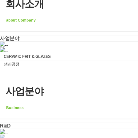
회사소개
생산공정
R&D
about Company
한영산업 연구소
설비장비
사업분야
인재채용
CERAMIC FRIT & GLAZES
인재상
생산공정
복리후생
채용공고
사업분야
Contact us
Business
R&D